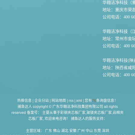
华翱洁净科技（
地址：重庆市荣
公司电话：400 667
华翱洁净科技（
地址：常州市金坛
公司电话：400 667
华翱洁净科技(陕
地址：陕西省咸
公司电话：400 667
热推信息
|
企业分站
|
网站地图
|
rss
|
xml
|
您有
76
条询盘信息！
捕鱼达人 copyright © 广东华翱洁净科技集团有限公司 all rights
reserved 备案号： 主要从事于
彩钢夹芯板厂家,玻镁夹芯板厂家,岩棉夹
芯板厂家
, 欢迎来电咨询！ 捕鱼达人的服务支持：
主营区域：
广东
佛山
湖北
安徽
广州
中山
东莞
深圳