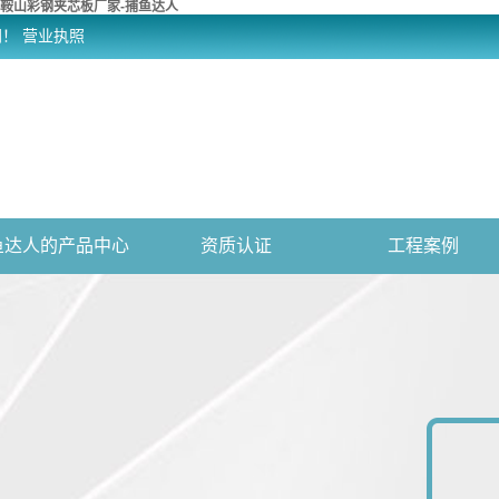
鞍山彩钢夹芯板厂家-捕鱼达人
网！
营业执照
鱼达人的产品中心
资质认证
工程案例