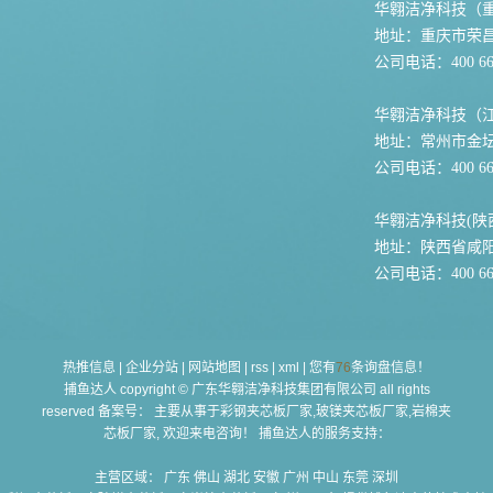
华翱洁净科技（
地址：重庆市荣
公司电话：400 667
华翱洁净科技（
地址：常州市金坛
公司电话：400 667
华翱洁净科技(陕
地址：陕西省咸
公司电话：400 667
热推信息
|
企业分站
|
网站地图
|
rss
|
xml
|
您有
76
条询盘信息！
捕鱼达人 copyright © 广东华翱洁净科技集团有限公司 all rights
reserved 备案号： 主要从事于
彩钢夹芯板厂家,玻镁夹芯板厂家,岩棉夹
芯板厂家
, 欢迎来电咨询！ 捕鱼达人的服务支持：
主营区域：
广东
佛山
湖北
安徽
广州
中山
东莞
深圳